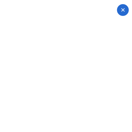
登录平台
✕
✕
电竞比赛 赌博游戏app 进
展梳理
2026-06-04
赌博游戏app
电竞赛事
精选摘要
多个主流电竞比赛完成小组赛，进入激烈淘汰赛阶