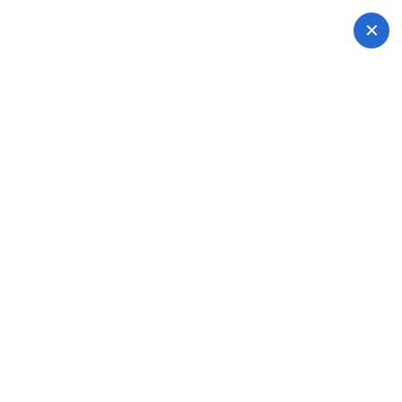
✕
p
新闻中心
联系我们
登录平台
建立整体认知。