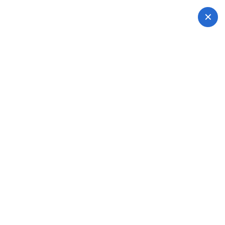
登录平台
✕
✕
大模型性能测试，算力对
比，效率差异
2026-05-31
赌博游戏app
大模型性能
精选摘要
大模型性能测试显示，英伟达A100/H100系列