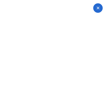
登录平台
✕
标签云列表
按标签聚合浏览相关文章
赌博游戏app - 用户数据异动影响几何