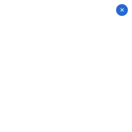
登录平台
✕
标签云列表
按标签聚合浏览相关文章
狗血反转 进展梳理 - 赌博游戏app