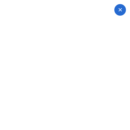
登录平台
✕
标签云列表
按标签聚合浏览相关文章
电竞战队转会风波，核心选 赌博游戏app 手归属争议，